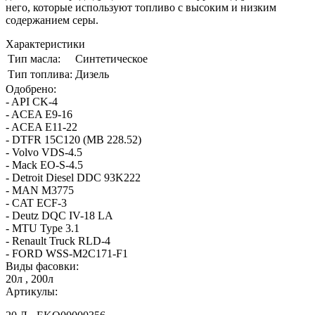
него, которые используют топливо с высоким и низким
содержанием серы.
Характеристики
Тип масла:
Синтетическое
Тип топлива:
Дизель
Одобрено:
- API CK-4
- ACEA E9-16
- ACEA E11-22
- DTFR 15C120 (MB 228.52)
- Volvo VDS-4.5
- Mack EO-S-4.5
- Detroit Diesel DDC 93K222
- MAN M3775
- CAT ECF-3
- Deutz DQC IV-18 LA
- MTU Type 3.1
- Renault Truck RLD-4
- FORD WSS-M2C171-F1
Виды фасовки:
20л , 200л
Артикулы: