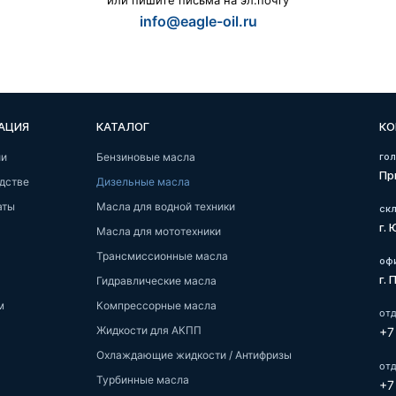
или пишите письма на эл.почту
info@eagle-oil.ru
АЦИЯ
КАТАЛОГ
КО
ии
Бензиновые масла
го
Пр
дстве
Дизельные масла
аты
Масла для водной техники
ск
г.
Масла для мототехники
Трансмиссионные масла
оф
г.
Гидравлические масла
м
Компрессорные масла
отд
Жидкости для АКПП
+7
Охлаждающие жидкости / Антифризы
от
Турбинные масла
+7