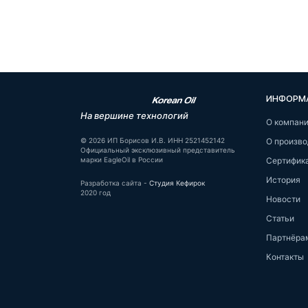
ИНФОРМ
На вершине технологий
О компан
© 2026 ИП Борисов И.В. ИНН 2521452142
О произво
Официальный эксклюзивный представитель
марки EagleOil в России
Сертифик
История
Разработка сайта -
Студия Кефирок
2020 год
Новости
Статьи
Партнёра
Контакты