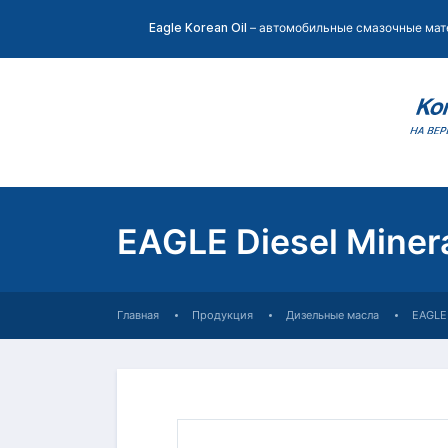
Eagle Korean Oil
– автомобильные смазочные мат
EAGLE Diesel Miner
Главная
Продукция
Дизельные масла
EAGLE 