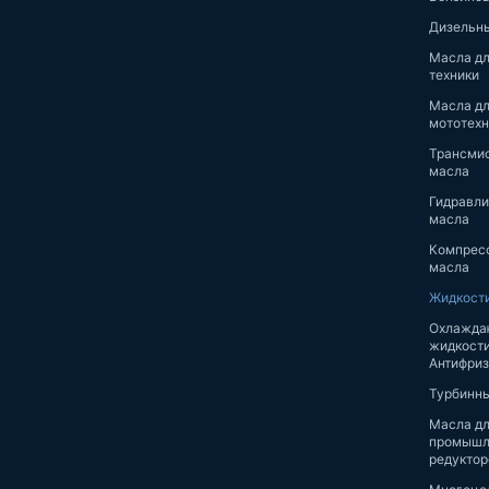
Дизельн
Масла дл
техники
Масла д
мототехн
Трансми
масла
Гидравли
масла
Компрес
масла
Жидкост
Охлажд
жидкости
Антифри
Турбинн
Масла д
промышл
редуктор