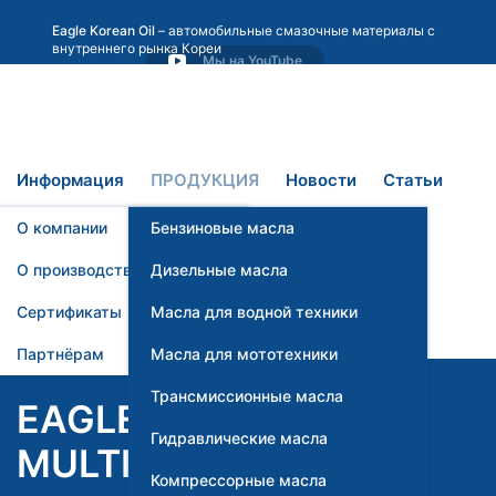
Eagle Korean Oil
– автомобильные смазочные материалы с
внутреннего рынка Кореи
Мы на YouTube
Информация
ПРОДУКЦИЯ
Новости
Статьи
О компании
Бензиновые масла
Контакты
О производстве
Дизельные масла
Сертификаты
Масла для водной техники
Партнёрам
Масла для мототехники
Трансмиссионные масла
EAGLE PEGASUS
Гидравлические масла
MULTI DCT LV
Компрессорные масла