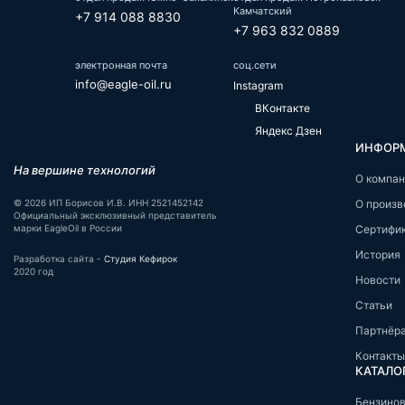
Камчатский
+7 914 088 8830
+7 963 832 0889
электронная почта
соц.сети
info@eagle-oil.ru
Instagram
ВКонтакте
Яндекс Дзен
ИНФОР
На вершине технологий
О компа
© 2026 ИП Борисов И.В. ИНН 2521452142
О произв
Официальный эксклюзивный представитель
марки EagleOil в России
Сертифи
История
Разработка сайта -
Студия Кефирок
2020 год
Новости
Статьи
Партнёр
Контакты
КАТАЛО
Бензино