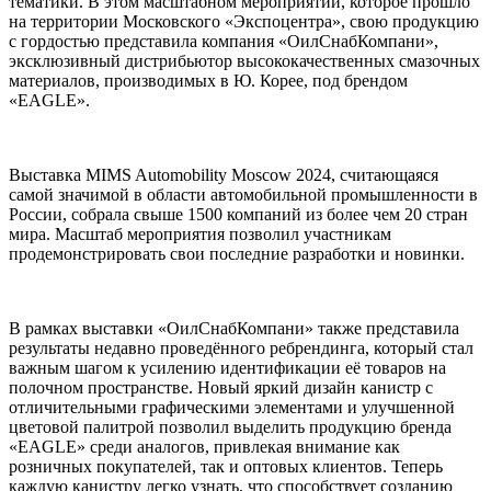
тематики. В этом масштабном мероприятии, которое прошло
на территории Московского «Экспоцентра», свою продукцию
с гордостью представила компания «ОилСнабКомпани»,
эксклюзивный дистрибьютор высококачественных смазочных
материалов, производимых в Ю. Корее, под брендом
«EAGLE».
Выставка MIMS Automobility Moscow 2024, считающаяся
самой значимой в области автомобильной промышленности в
России, собрала свыше 1500 компаний из более чем 20 стран
мира. Масштаб мероприятия позволил участникам
продемонстрировать свои последние разработки и новинки.
В рамках выставки «OилСнабКомпани» также представила
результаты недавно проведённого ребрендинга, который стал
важным шагом к усилению идентификации её товаров на
полочном пространстве. Новый яркий дизайн канистр с
отличительными графическими элементами и улучшенной
цветовой палитрой позволил выделить продукцию бренда
«EAGLE» среди аналогов, привлекая внимание как
розничных покупателей, так и оптовых клиентов. Теперь
каждую канистру легко узнать, что способствует созданию