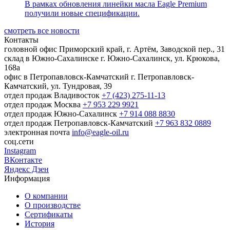
В рамках обновления линейки масла Eagle Premium
получили новые спецификации.
смотреть все новости
Контакты
головной офис
Приморский край, г. Артём, Заводской пер., 31
склад в Южно-Сахалинске
г. Южно-Сахалинск, ул. Крюкова,
168а
офис в Петропавловск-Камчатский
г. Петропавловск-
Камчатский, ул. Тундровая, 39
отдел продаж Владивосток
+7 (423) 275-11-13
отдел продаж Москва
+7 953 229 9921
отдел продаж Южно-Сахалинск
+7 914 088 8830
отдел продаж Петропавловск-Камчатский
+7 963 832 0889
электронная почта
info@eagle-oil.ru
соц.сети
Instagram
ВКонтакте
Яндекс Дзен
Информация
О компании
О производстве
Сертификаты
История