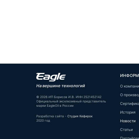
ИНФОРМ
На вершине технологий
О компан
О произво
© 2026 ИП Борисов И.В. ИНН 2521452142
Официальный эксклюзивный представитель
Сертифик
марки EagleOil в России
История
Разработка сайта -
Студия Кефирок
Новости
2020 год
Статьи
Партнёра