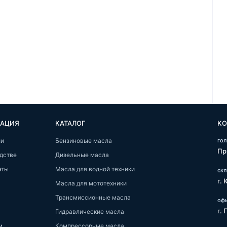
АЦИЯ
КАТАЛОГ
КО
ии
Бензиновые масла
го
Пр
дстве
Дизельные масла
аты
Масла для водной техники
ск
г.
Масла для мототехники
Трансмиссионные масла
офи
г.
Гидравлические масла
м
Компрессорные масла