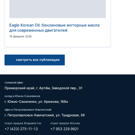
Eagle Korean Oil: бензиновые моторные масла
для современных двигателей
19 февраля 2026
смотреть все публикации
головной офис
Приморский край, г. Артём, Заводской пер., 31
склад в Южно-Сахалинске
г. Южно-Сахалинск, ул. Крюкова, 168а
офис в Петропавловск-Камчатский
г. Петропавловск-Камчатский, ул. Тундровая, 39
отдел продаж Владивосток
отдел продаж Москва
+7 (423) 275-11-13
+7 953 229 9921