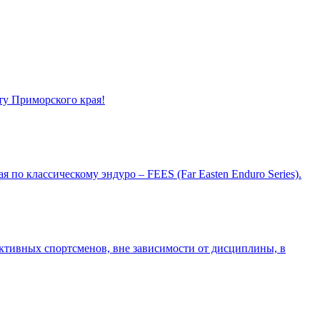
ту Приморского края!
по классическому эндуро – FEES (Far Easten Enduro Series).
ктивных спортсменов, вне зависимости от дисциплины, в