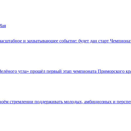
Мая
асштабное и захватывающее событие: будет дан старт Чемпиона
Зелёного угла» прошёл первый этап чемпионата Приморского края 
своём стремлении поддерживать молодых, амбициозных и перспе