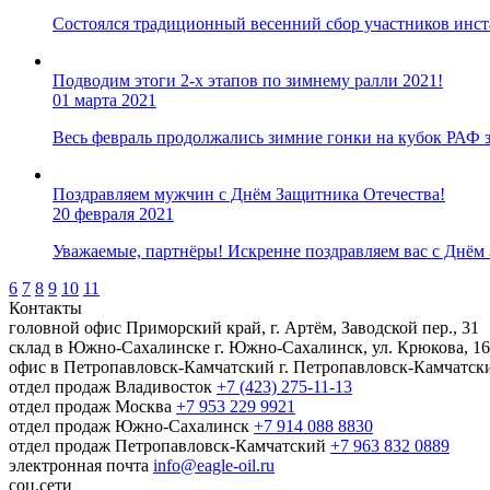
Состоялся традиционный весенний сбор участников инст
Подводим этоги 2-х этапов по зимнему ралли 2021!
01 марта 2021
Весь февраль продолжались зимние гонки на кубок РАФ 
Поздравляем мужчин с Днём Защитника Отечества!
20 февраля 2021
Уважаемые, партнёры! Искренне поздравляем вас с Днём
6
7
8
9
10
11
Контакты
головной офис
Приморский край, г. Артём, Заводской пер., 31
склад в Южно-Сахалинске
г. Южно-Сахалинск, ул. Крюкова, 16
офис в Петропавловск-Камчатский
г. Петропавловск-Камчатски
отдел продаж Владивосток
+7 (423) 275-11-13
отдел продаж Москва
+7 953 229 9921
отдел продаж Южно-Сахалинск
+7 914 088 8830
отдел продаж Петропавловск-Камчатский
+7 963 832 0889
электронная почта
info@eagle-oil.ru
соц.сети