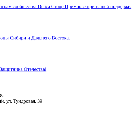
аграм сообщества Delica Group Приморье при нашей поддерже.
зоны Сибири и Дальнего Востока.
 Защитника Отечества!
8а
й, ул. Тундровая, 39